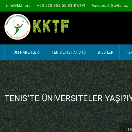
info@kktf.org
+90 533 852 55 83(KKTF)
Facebook Sayfamız
TÜM HABERLER
TENİS LİRETATÜRÜ
BİLGİLER
TEK
TENIS’TE ÜNIVERSITELER YAŞI?I
H