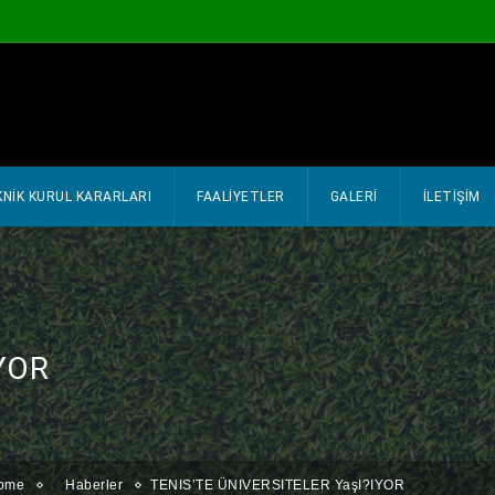
NIK KURUL KARARLARI
FAALİYETLER
GALERİ
İLETİŞİM
YOR
ome
Haberler
TENIS’TE ÜNIVERSITELER YaşI?IYOR