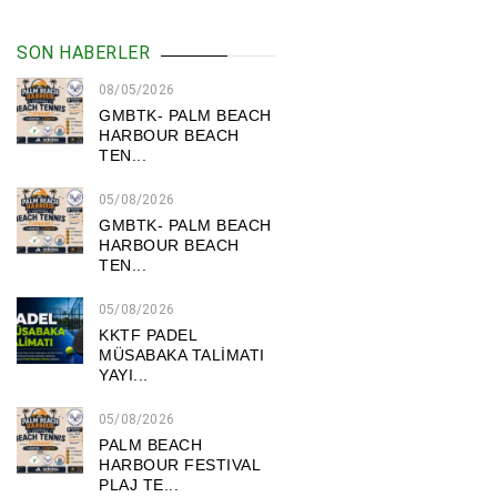
SON HABERLER
08/05/2026
GMBTK- PALM BEACH
HARBOUR BEACH
TEN...
05/08/2026
GMBTK- PALM BEACH
HARBOUR BEACH
TEN...
05/08/2026
KKTF PADEL
MÜSABAKA TALİMATI
YAYI...
05/08/2026
PALM BEACH
HARBOUR FESTIVAL
PLAJ TE...