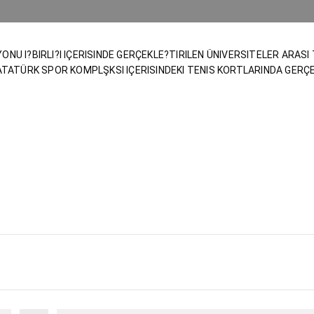
NU I?BIRLI?I IÇERISINDE GERÇEKLE?TIRILEN ÜNIVERSITELER ARASI
 ATATÜRK SPOR KOMPLŞKSI IÇERISINDEKI TENIS KORTLARINDA GERÇ