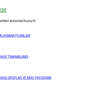
YOR
hleri arasında Kuzey K...