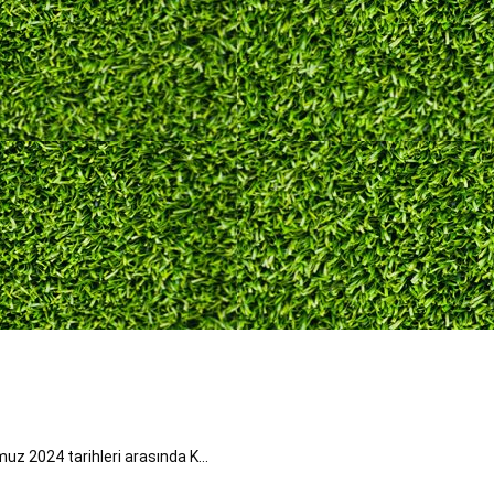
2024 tarihleri arasında K...