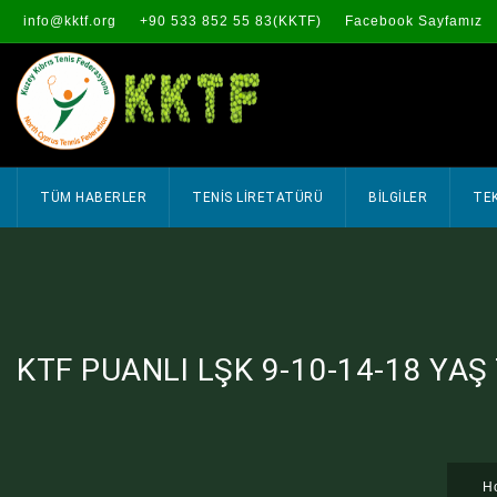
info@kktf.org
+90 533 852 55 83(KKTF)
Facebook Sayfamız
TÜM HABERLER
TENİS LİRETATÜRÜ
BİLGİLER
TEK
KTF PUANLI LŞK 9-10-14-18 YA
H