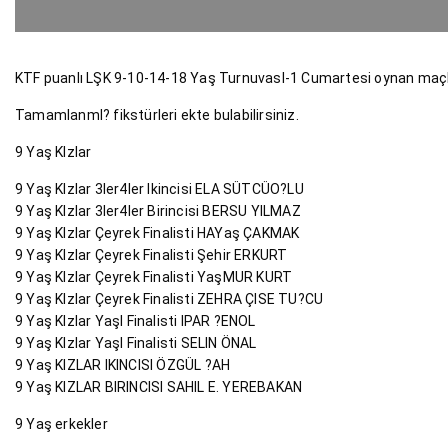
KTF puanlı LŞK 9-10-14-18 Yaş TurnuvasI-1 Cumartesi oynan maçl
TamamlanmI? fikstürleri ekte bulabilirsiniz.
9 Yaş KIzlar
9 Yaş KIzlar 3ler4ler Ikincisi ELA SÜTCÜO?LU
9 Yaş KIzlar 3ler4ler Birincisi BERSU YILMAZ
9 Yaş KIzlar Çeyrek Finalisti HAYaş ÇAKMAK
9 Yaş KIzlar Çeyrek Finalisti Şehir ERKURT
9 Yaş KIzlar Çeyrek Finalisti YaşMUR KURT
9 Yaş KIzlar Çeyrek Finalisti ZEHRA ÇISE TU?CU
9 Yaş KIzlar YaşI Finalisti IPAR ?ENOL
9 Yaş KIzlar YaşI Finalisti SELIN ÖNAL
9 Yaş KIZLAR IKINCISI ÖZGÜL ?AH
9 Yaş KIZLAR BIRINCISI SAHIL E. YEREBAKAN
9 Yaş erkekler