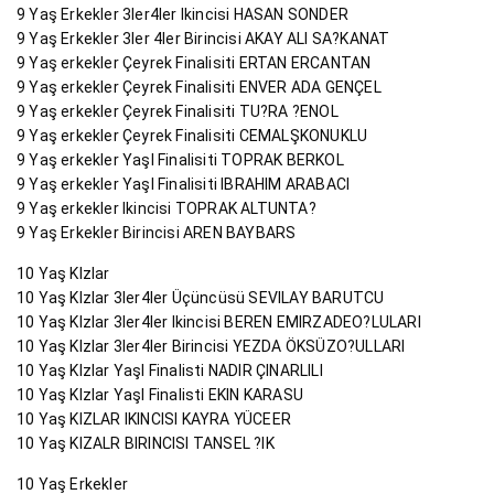
9 Yaş Erkekler 3ler4ler Ikincisi HASAN SONDER
9 Yaş Erkekler 3ler 4ler Birincisi AKAY ALI SA?KANAT
9 Yaş erkekler Çeyrek Finalisiti ERTAN ERCANTAN
9 Yaş erkekler Çeyrek Finalisiti ENVER ADA GENÇEL
9 Yaş erkekler Çeyrek Finalisiti TU?RA ?ENOL
9 Yaş erkekler Çeyrek Finalisiti CEMALŞKONUKLU
9 Yaş erkekler YaşI Finalisiti TOPRAK BERKOL
9 Yaş erkekler YaşI Finalisiti IBRAHIM ARABACI
9 Yaş erkekler Ikincisi TOPRAK ALTUNTA?
9 Yaş Erkekler Birincisi AREN BAYBARS
10 Yaş KIzlar
10 Yaş KIzlar 3ler4ler Üçüncüsü SEVILAY BARUTCU
10 Yaş KIzlar 3ler4ler Ikincisi BEREN EMIRZADEO?LULARI
10 Yaş KIzlar 3ler4ler Birincisi YEZDA ÖKSÜZO?ULLARI
10 Yaş KIzlar YaşI Finalisti NADIR ÇINARLILI
10 Yaş KIzlar YaşI Finalisti EKIN KARASU
10 Yaş KIZLAR IKINCISI KAYRA YÜCEER
10 Yaş KIZALR BIRINCISI TANSEL ?IK
10 Yaş Erkekler