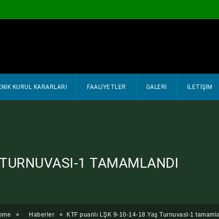
NIK KURUL KARARLARI
FAALİYETLER
GALERİ
İLETİŞİM
Ş TURNUVASI-1 TAMAMLANDI
ome
Haberler
KTF puanlı LŞK 9-10-14-18 Yaş TurnuvasI-1 tamaml