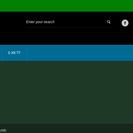
E-KKTF
andı