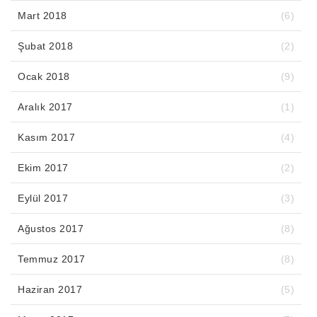
Mart 2018
(6)
Şubat 2018
(2)
Ocak 2018
(9)
Aralık 2017
(1)
Kasım 2017
(4)
Ekim 2017
(2)
Eylül 2017
(3)
Ağustos 2017
(8)
Temmuz 2017
(8)
Haziran 2017
(5)