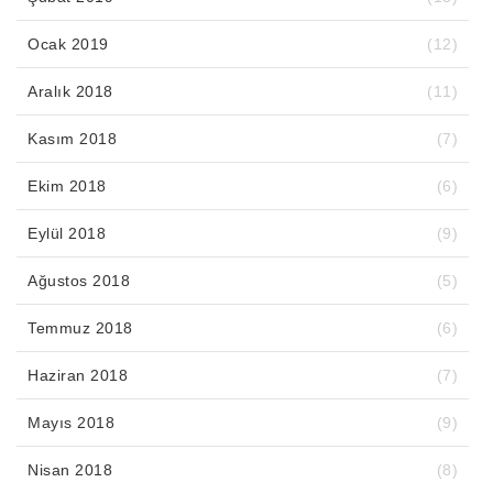
Ocak 2019
(12)
Aralık 2018
(11)
Kasım 2018
(7)
Ekim 2018
(6)
Eylül 2018
(9)
Ağustos 2018
(5)
Temmuz 2018
(6)
Haziran 2018
(7)
Mayıs 2018
(9)
Nisan 2018
(8)