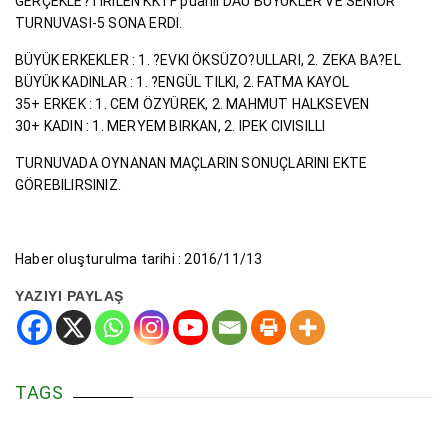
GERÇEKLE?TIRILEN KKTF puanlı DAÜ BÜYÜKLER VE SENIOR
TURNUVASI-5 SONA ERDI.
BÜYÜK ERKEKLER : 1. ?EVKI ÖKSÜZO?ULLARI, 2. ZEKA BA?EL
BÜYÜK KADINLAR : 1. ?ENGÜL TILKI, 2. FATMA KAYOL
35+ ERKEK : 1. CEM ÖZYÜREK, 2. MAHMUT HALKSEVEN
30+ KADIN : 1. MERYEM BIRKAN, 2. IPEK CIVISILLI
TURNUVADA OYNANAN MAÇLARIN SONUÇLARINI EKTE
GÖREBILIRSINIZ.
Haber oluşturulma tarihi : 2016/11/13
YAZIYI PAYLAŞ
TAGS