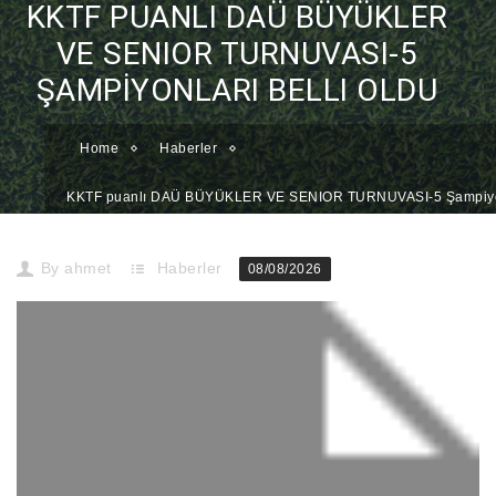
KKTF PUANLI DAÜ BÜYÜKLER
VE SENIOR TURNUVASI-5
ŞAMPIYONLARI BELLI OLDU
Home
Haberler
KKTF puanlı DAÜ BÜYÜKLER VE SENIOR TURNUVASI-5 Şampiyo
BELLI OLDU
By
ahmet
Haberler
08/08/2026