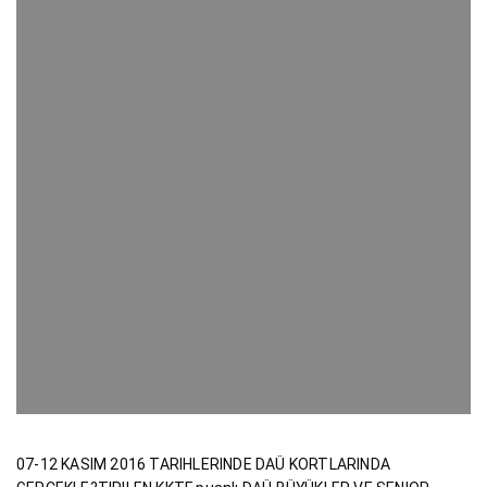
07-12 KASIM 2016 TARIHLERINDE DAÜ KORTLARINDA