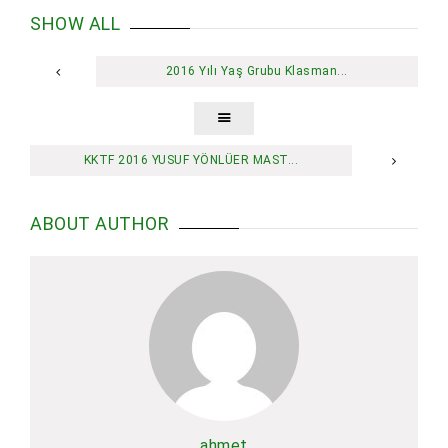
SHOW ALL
2016 Yılı Yaş Grubu Klasman...
KKTF 2016 YUSUF YÖNLÜER MAST...
ABOUT AUTHOR
ahmet