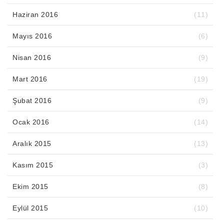
Haziran 2016
(11)
Mayıs 2016
(6)
Nisan 2016
(9)
Mart 2016
(19)
Şubat 2016
(9)
Ocak 2016
(14)
Aralık 2015
(13)
Kasım 2015
(3)
Ekim 2015
(8)
Eylül 2015
(10)