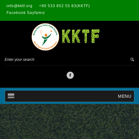
info@kktf.org
+90 533 852 55 83(KKTF)
Facebook Sayfamız
MENU