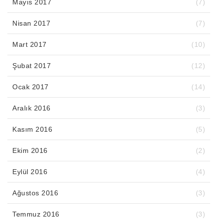
Mayıs 2017
(7)
Nisan 2017
(7)
Mart 2017
(10)
Şubat 2017
(12)
Ocak 2017
(14)
Aralık 2016
(3)
Kasım 2016
(5)
Ekim 2016
(2)
Eylül 2016
(4)
Ağustos 2016
(3)
Temmuz 2016
(3)