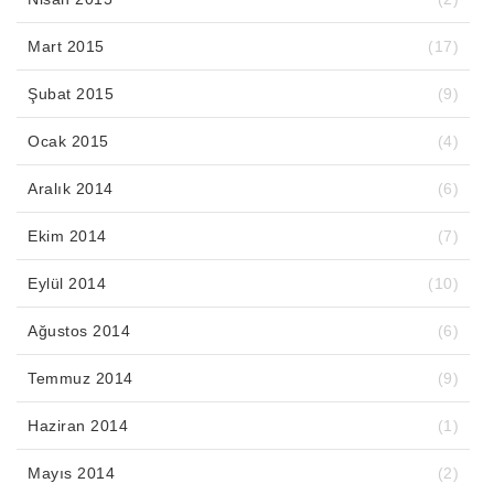
Mart 2015
(17)
Şubat 2015
(9)
Ocak 2015
(4)
Aralık 2014
(6)
Ekim 2014
(7)
Eylül 2014
(10)
Ağustos 2014
(6)
Temmuz 2014
(9)
Haziran 2014
(1)
Mayıs 2014
(2)