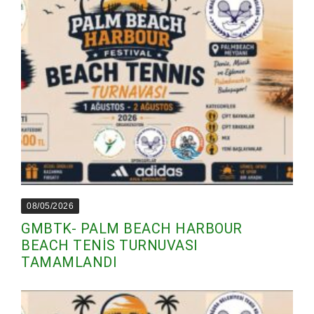
08/05/2026
GMBTK- PALM BEACH HARBOUR
BEACH TENİS TURNUVASI
TAMAMLANDI