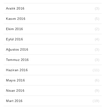
Aralık 2016
(3)
Kasım 2016
(5)
Ekim 2016
(2)
Eylül 2016
(4)
Ağustos 2016
(3)
Temmuz 2016
(3)
Haziran 2016
(11)
Mayıs 2016
(6)
Nisan 2016
(9)
Mart 2016
(19)