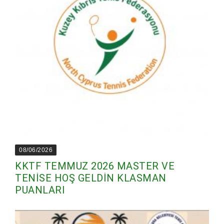
08/06/2026
KKTF TEMMUZ 2026 MASTER VE
TENİSE HOŞ GELDİN KLASMAN
PUANLARI