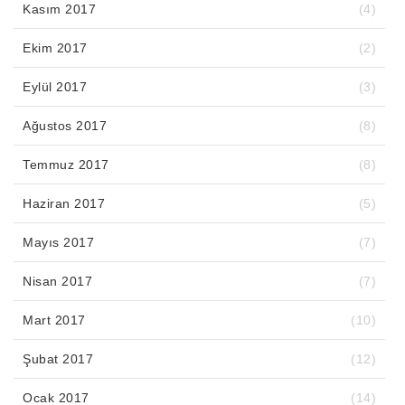
Kasım 2017
(4)
Ekim 2017
(2)
Eylül 2017
(3)
Ağustos 2017
(8)
Temmuz 2017
(8)
Haziran 2017
(5)
Mayıs 2017
(7)
Nisan 2017
(7)
Mart 2017
(10)
Şubat 2017
(12)
Ocak 2017
(14)