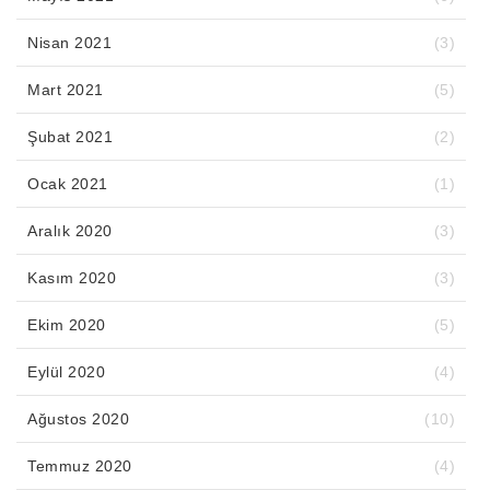
Nisan 2021
(3)
Mart 2021
(5)
Şubat 2021
(2)
Ocak 2021
(1)
Aralık 2020
(3)
Kasım 2020
(3)
Ekim 2020
(5)
Eylül 2020
(4)
Ağustos 2020
(10)
Temmuz 2020
(4)