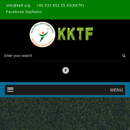
info@kktf.org
+90 533 852 55 83(KKTF)
Facebook Sayfamız
MENU