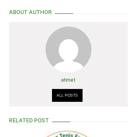
ABOUT AUTHOR
ahmet
ALL POSTS
RELATED POST