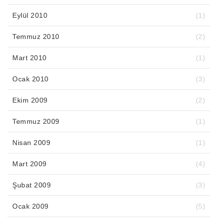
Eylül 2010
(1)
Temmuz 2010
(2)
Mart 2010
(1)
Ocak 2010
(3)
Ekim 2009
(2)
Temmuz 2009
(1)
Nisan 2009
(1)
Mart 2009
(4)
Şubat 2009
(3)
Ocak 2009
(5)