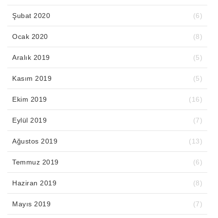
Şubat 2020
(6)
Ocak 2020
(8)
Aralık 2019
(5)
Kasım 2019
(5)
Ekim 2019
(16)
Eylül 2019
(7)
Ağustos 2019
(13)
Temmuz 2019
(6)
Haziran 2019
(8)
Mayıs 2019
(7)