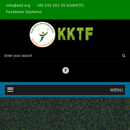
info@kktf.org
+90 533 852 55 83(KKTF)
Facebook Sayfamız
MENU