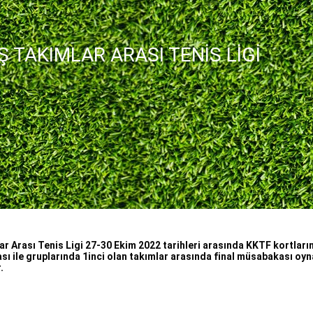
 TAKIMLAR ARASI TENİS LİGİ
İ
r Arası Tenis Ligi 27-30 Ekim 2022 tarihleri arasında KKTF kortları
ı ile gruplarında 1inci olan takımlar arasında final müsabakası oy
.