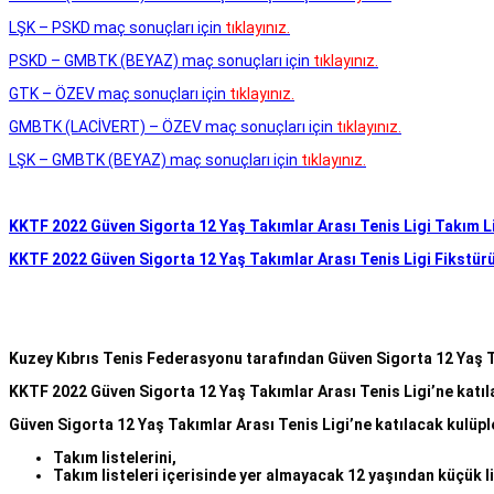
LŞK – PSKD maç sonuçları için
tıklayınız.
PSKD – GMBTK (BEYAZ) maç sonuçları için
tıklayınız.
GTK – ÖZEV maç sonuçları için
tıklayınız.
GMBTK (LACİVERT) – ÖZEV maç sonuçları için
tıklayınız.
LŞK – GMBTK (BEYAZ) maç sonuçları için
tıklayınız.
KKTF 2022 Güven Sigorta 12 Yaş Takımlar Arası Tenis Ligi Takım Li
KKTF 2022 Güven Sigorta 12 Yaş Takımlar Arası Tenis Ligi Fikstür
Kuzey Kıbrıs Tenis Federasyonu tarafından Güven Sigorta 12 Yaş Ta
KKTF 2022 Güven Sigorta 12 Yaş Takımlar Arası Tenis Ligi’ne katıla
Güven Sigorta 12 Yaş Takımlar Arası Tenis Ligi’ne katılacak kulüpl
Takım listelerini,
Takım listeleri içerisinde yer almayacak 12 yaşından küçük li