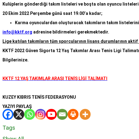
Kulüplerin gönderdiği takım listeleri ve boşta olan oyuncu liste
20 Ekim 2022 Perşembe günü saat 19.00’a kadar;
Karma oyunculardan oluşturacak takımların takım listelerini
info@kktf.org
adresine bildirmeleri gerekmektedir.
Lige katılan takımların tüm sporcularının lisans durumlarının akti
KKTF 2022 Güven Sigorta 12 Yaş Takımlar Arası Tenis Ligi Talimatı
Bilgilerinize.
KKTF
12
YAŞ
TAKIMLAR
ARASI
TENİS
LİGİ
TALİMATI
KUZEY KIBRIS TENİS FEDERASYONU
YAZIYI PAYLAŞ
Tags
Show All