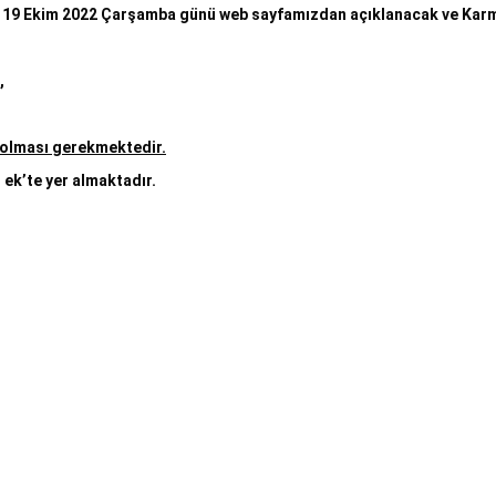
leri 19 Ekim 2022 Çarşamba günü web sayfamızdan açıklanacak ve Karm
,
f olması gerekmektedir.
 ek’te yer almaktadır.