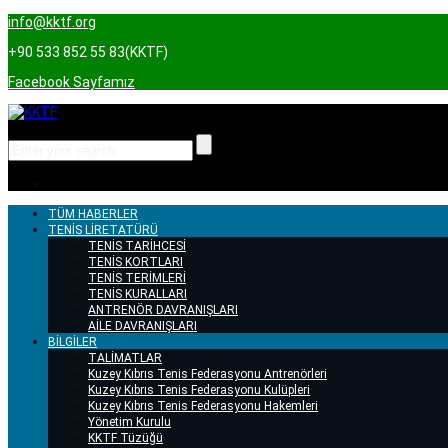
info@kktf.org
+90 533 852 55 83(KKTF)
Facebook Sayfamız
TÜM HABERLER
TENİS LİRETATÜRÜ
TENİS TARİHCESİ
TENİS KORTLARI
TENİS TERİMLERİ
TENİS KURALLARI
ANTRENÖR DAVRANIŞLARI
AİLE DAVRANIŞLARI
BİLGİLER
TALİMATLAR
Kuzey Kıbrıs Tenis Federasyonu Antrenörleri
Kuzey Kıbrıs Tenis Federasyonu Kulüpleri
Kuzey Kıbrıs Tenis Federasyonu Hakemleri
Yönetim Kurulu
KKTF Tüzüğü