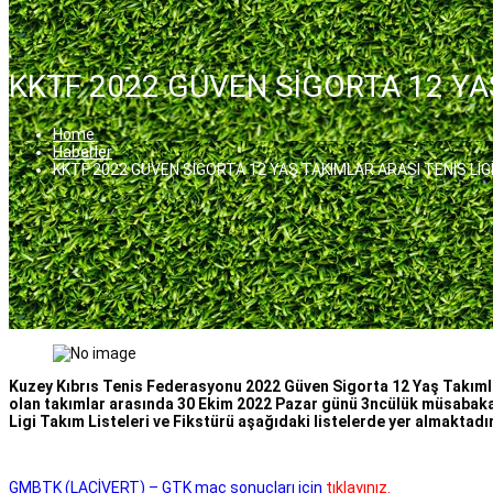
KKTF 2022 GÜVEN SİGORTA 12 YAŞ
Home
Haberler
KKTF 2022 GÜVEN SİGORTA 12 YAŞ TAKIMLAR ARASI TENİS LİG
Kuzey Kıbrıs Tenis Federasyonu 2022 Güven Sigorta 12 Yaş Takımla
olan takımlar arasında 30 Ekim 2022 Pazar günü 3ncülük müsabakas
Ligi Takım Listeleri ve Fikstürü aşağıdaki listelerde yer almaktadır
GMBTK (LACİVERT) – GTK maç sonuçları için
tıklayınız.