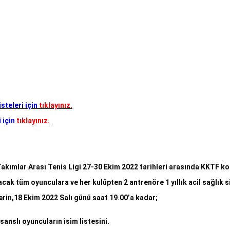
steleri için
tıklayınız.
ü
için
tıklayınız.
kımlar Arası Tenis Ligi 27-30 Ekim 2022 tarihleri arasında KKTF ko
cak tüm oyunculara ve her kulüpten 2 antrenöre 1 yıllık acil sağlık s
erin,18 Ekim 2022 Salı günü saat 19.00’a kadar;
sanslı oyuncuların isim listesini.