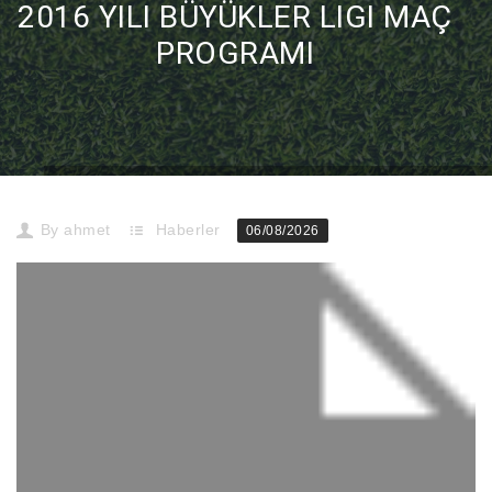
2016 YILI BÜYÜKLER LIGI MAÇ
PROGRAMI
Home
Haberler
2016 Yılı BÜYÜKLER LIGI MAÇ PRO
By
ahmet
Haberler
06/08/2026