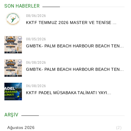
SON HABERLER
08/06/2026
KKTF TEMMUZ 2026 MASTER VE TENİSE ...
08/05/2026
GMBTK- PALM BEACH HARBOUR BEACH TEN...
06/08/2026
GMBTK- PALM BEACH HARBOUR BEACH TEN...
06/08/2026
KKTF PADEL MÜSABAKA TALİMATI YAYI...
ARŞIV
Ağustos 2026
(2)