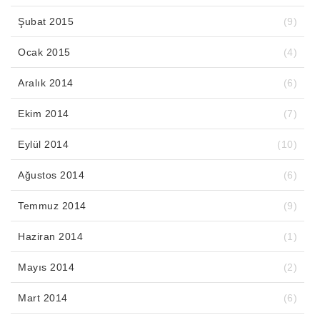
Şubat 2015
(9)
Ocak 2015
(4)
Aralık 2014
(6)
Ekim 2014
(7)
Eylül 2014
(10)
Ağustos 2014
(6)
Temmuz 2014
(9)
Haziran 2014
(1)
Mayıs 2014
(2)
Mart 2014
(6)