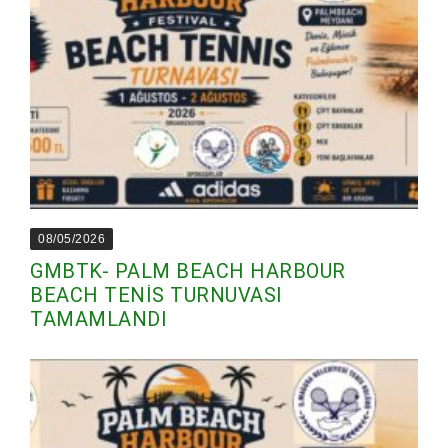
08/05/2026
GMBTK- PALM BEACH HARBOUR
BEACH TENİS TURNUVASI
TAMAMLANDI