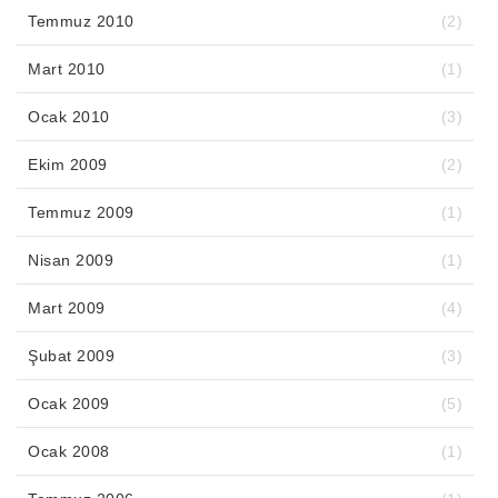
Temmuz 2010
(2)
Mart 2010
(1)
Ocak 2010
(3)
Ekim 2009
(2)
Temmuz 2009
(1)
Nisan 2009
(1)
Mart 2009
(4)
Şubat 2009
(3)
Ocak 2009
(5)
Ocak 2008
(1)