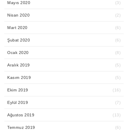
Mayıs 2020
(3)
Nisan 2020
(2)
Mart 2020
(6)
Şubat 2020
(6)
Ocak 2020
(8)
Aralık 2019
(5)
Kasım 2019
(5)
Ekim 2019
(16)
Eylül 2019
(7)
Ağustos 2019
(13)
Temmuz 2019
(6)