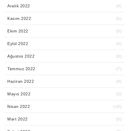
Aralık 2022
(4)
Kasım 2022
(6)
Ekim 2022
(6)
Eylül 2022
(4)
Ağustos 2022
(8)
Temmuz 2022
(7)
Haziran 2022
(8)
Mayıs 2022
(5)
Nisan 2022
(10)
Mart 2022
(5)