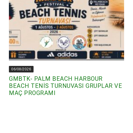
06/08/2026
GMBTK- PALM BEACH HARBOUR
BEACH TENİS TURNUVASI GRUPLAR VE
MAÇ PROGRAMI