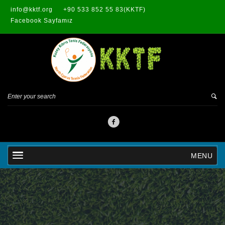
info@kktf.org
+90 533 852 55 83(KKTF)
Facebook Sayfamız
MENU