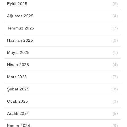
Eylül 2025
(6)
Ağustos 2025
(4)
Temmuz 2025
(7)
Haziran 2025
(5)
Mayıs 2025
(1)
Nisan 2025
(4)
Mart 2025
(7)
Şubat 2025
(8)
Ocak 2025
(3)
Aralık 2024
(5)
Kasım 2024
(9)