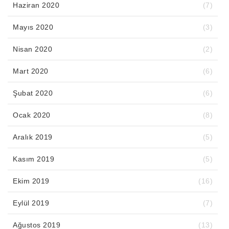
Haziran 2020
(7)
Mayıs 2020
(3)
Nisan 2020
(2)
Mart 2020
(6)
Şubat 2020
(6)
Ocak 2020
(8)
Aralık 2019
(5)
Kasım 2019
(5)
Ekim 2019
(16)
Eylül 2019
(7)
Ağustos 2019
(13)