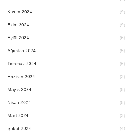
Kasım 2024
(9)
Ekim 2024
(9)
Eylül 2024
(6)
Ağustos 2024
(5)
Temmuz 2024
(6)
Haziran 2024
(2)
Mayıs 2024
(5)
Nisan 2024
(5)
Mart 2024
(3)
Şubat 2024
(4)