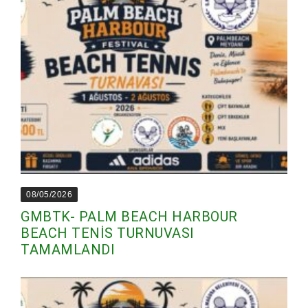
08/05/2026
GMBTK- PALM BEACH HARBOUR
BEACH TENİS TURNUVASI
TAMAMLANDI