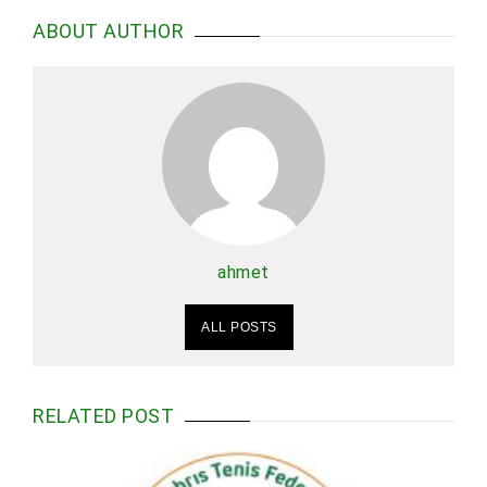
ABOUT AUTHOR
ahmet
ALL POSTS
RELATED POST