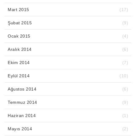
Mart 2015
(17)
Şubat 2015
(9)
Ocak 2015
(4)
Aralık 2014
(6)
Ekim 2014
(7)
Eylül 2014
(10)
Ağustos 2014
(6)
Temmuz 2014
(9)
Haziran 2014
(1)
Mayıs 2014
(2)