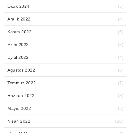
Ocak 2024
(5)
Aralık 2022
(4)
Kasım 2022
(6)
Ekim 2022
(6)
Eylül 2022
(4)
Ağustos 2022
(8)
Temmuz 2022
(7)
Haziran 2022
(8)
Mayıs 2022
(5)
Nisan 2022
(10)