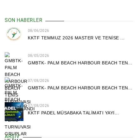
SON HABERLER
08/06/2026
KKTF TEMMUZ 2026 MASTER VE TENİSE ...
08/05/2026
GMBTK- PALM BEACH HARBOUR BEACH TEN...
07/08/2026
GMBTK- PALM BEACH HARBOUR BEACH TEN...
07/08/2026
KKTF PADEL MÜSABAKA TALİMATI YAYI...
ARŞIV