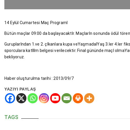
14 Eylül Cumartesi Maç ProgramI
Bütün maçlar 09:00 da başlayacaktIr. MaçlarIn sonunda ödül töreni 
GuruplarIndan 1.ve 2. çIkanlara kupa veYaşmadalYaş 3.ler 4.ler fi
sporculara katIlIm belgesi verilecektir. Final gününde maçI olmaYaş
bekliyoruz.
Haber oluşturulma tarihi : 2013/09/7
YAZIYI PAYLAŞ
TAGS