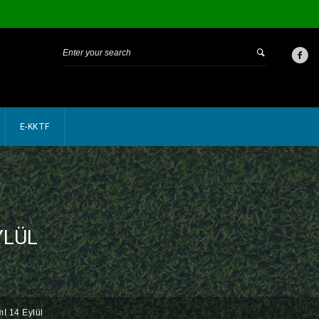
E-KKTF
YLÜL
I 14 Eylül