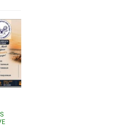
İS
VE