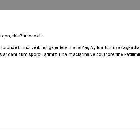
gerçekle?tirilecektir.
kstüründe birinci ve ikinci gelenlere madalYaş AyrIca turnuvaYaşkatIl
lar dahil tüm sporcularImIzI final maçlarIna ve ödül törenine katIlImI