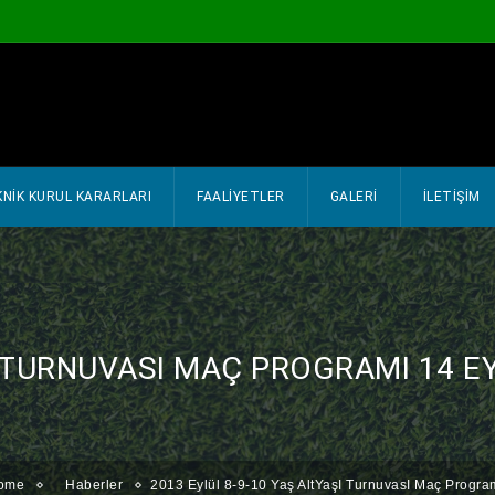
NIK KURUL KARARLARI
FAALİYETLER
GALERİ
İLETİŞİM
I TURNUVASI MAÇ PROGRAMI 14 E
ome
Haberler
2013 Eylül 8-9-10 Yaş AltYaşI TurnuvasI Maç Program