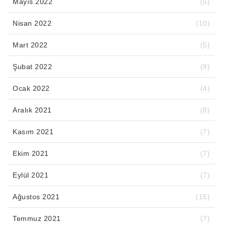
Mayıs 2022
(5)
Nisan 2022
(10)
Mart 2022
(5)
Şubat 2022
(9)
Ocak 2022
(4)
Aralık 2021
(8)
Kasım 2021
(7)
Ekim 2021
(7)
Eylül 2021
(7)
Ağustos 2021
(15)
Temmuz 2021
(7)