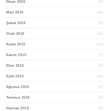
Nisan 2016
(9)
Mart 2016
(19)
Şubat 2016
(9)
Ocak 2016
(14)
Aralık 2015
(13)
Kasım 2015
(3)
Ekim 2015
(8)
Eylül 2015
(10)
Ağustos 2015
(6)
Temmuz 2015
(5)
Haziran 2015
(6)