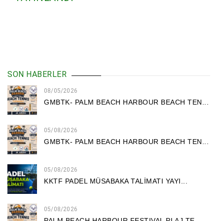
SON HABERLER
08/05/2026
GMBTK- PALM BEACH HARBOUR BEACH TEN...
05/08/2026
GMBTK- PALM BEACH HARBOUR BEACH TEN...
05/08/2026
KKTF PADEL MÜSABAKA TALİMATI YAYI...
05/08/2026
PALM BEACH HARBOUR FESTIVAL PLAJ TE...