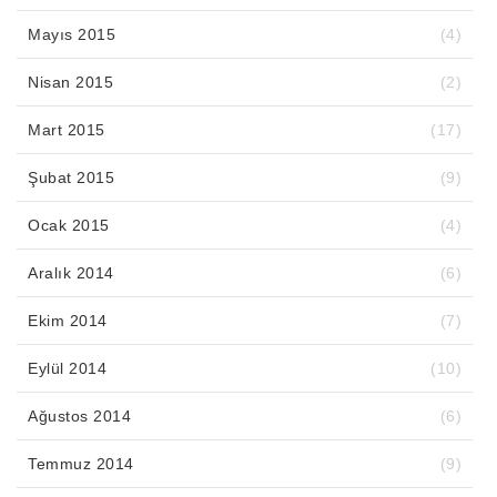
Mayıs 2015
(4)
Nisan 2015
(2)
Mart 2015
(17)
Şubat 2015
(9)
Ocak 2015
(4)
Aralık 2014
(6)
Ekim 2014
(7)
Eylül 2014
(10)
Ağustos 2014
(6)
Temmuz 2014
(9)