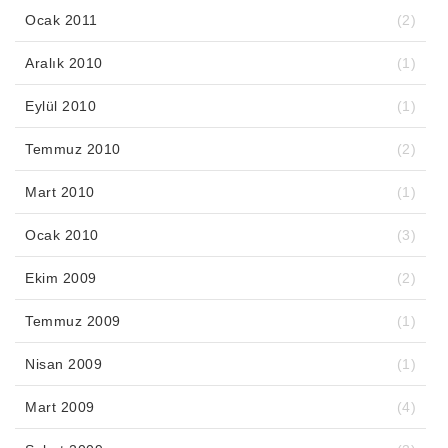
Ocak 2011
(2)
Aralık 2010
(1)
Eylül 2010
(1)
Temmuz 2010
(2)
Mart 2010
(1)
Ocak 2010
(3)
Ekim 2009
(2)
Temmuz 2009
(1)
Nisan 2009
(1)
Mart 2009
(4)