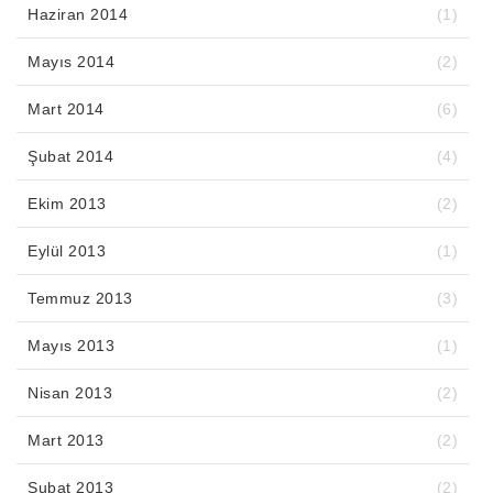
Haziran 2014
(1)
Mayıs 2014
(2)
Mart 2014
(6)
Şubat 2014
(4)
Ekim 2013
(2)
Eylül 2013
(1)
Temmuz 2013
(3)
Mayıs 2013
(1)
Nisan 2013
(2)
Mart 2013
(2)
Şubat 2013
(2)