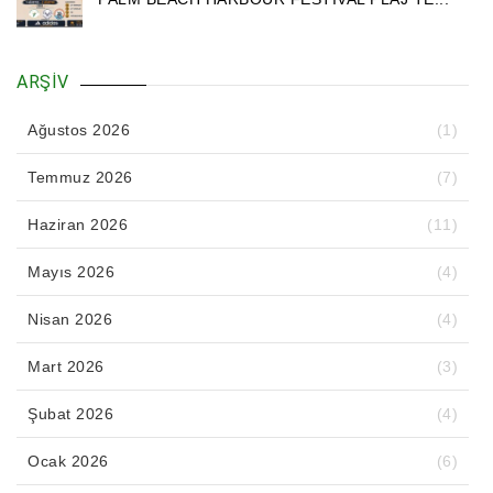
ARŞIV
Ağustos 2026
(1)
Temmuz 2026
(7)
Haziran 2026
(11)
Mayıs 2026
(4)
Nisan 2026
(4)
Mart 2026
(3)
Şubat 2026
(4)
Ocak 2026
(6)