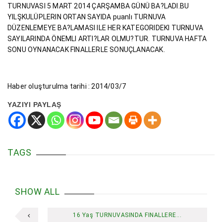
TURNUVASI 5 MART 2014 ÇARŞAMBA GÜNÜ BA?LADI.BU
YILŞKULÜPLERIN ORTAN SAYIDA puanlı TURNUVA
DÜZENLEMEYE BA?LAMASI ILE HER KATEGORIDEKI TURNUVA
SAYILARINDA ÖNEMLI ARTI?LAR OLMU?TUR. TURNUVA HAFTA
SONU OYNANACAK FINALLERLE SONUÇLANACAK.
Haber oluşturulma tarihi : 2014/03/7
YAZIYI PAYLAŞ
TAGS
SHOW ALL
16 Yaş TURNUVASINDA FINALLERE...