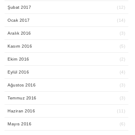
Şubat 2017
(12)
Ocak 2017
(14)
Aralık 2016
(3)
Kasım 2016
(5)
Ekim 2016
(2)
Eylül 2016
(4)
Ağustos 2016
(3)
Temmuz 2016
(3)
Haziran 2016
(11)
Mayıs 2016
(6)