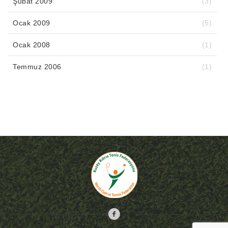
Şubat 2009
(3)
Ocak 2009
(5)
Ocak 2008
(1)
Temmuz 2006
(1)