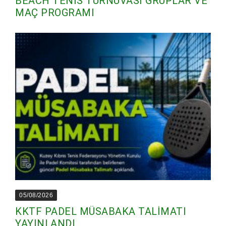
BEACH TENİS TURNUVASI GRUPLAR VE
MAÇ PROGRAMI
05/08/2026
KKTF PADEL MÜSABAKA TALİMATI
YAYINLANDI