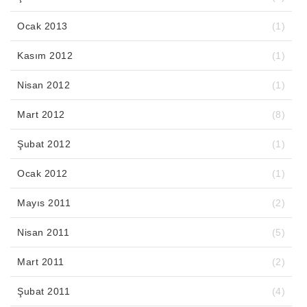
Ocak 2013
(1)
Kasım 2012
(1)
Nisan 2012
(1)
Mart 2012
(8)
Şubat 2012
(1)
Ocak 2012
(1)
Mayıs 2011
(2)
Nisan 2011
(5)
Mart 2011
(2)
Şubat 2011
(4)