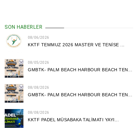
SON HABERLER
08/06/2026
KKTF TEMMUZ 2026 MASTER VE TENİSE ...
08/05/2026
GMBTK- PALM BEACH HARBOUR BEACH TEN...
08/08/2026
GMBTK- PALM BEACH HARBOUR BEACH TEN...
08/08/2026
KKTF PADEL MÜSABAKA TALİMATI YAYI...