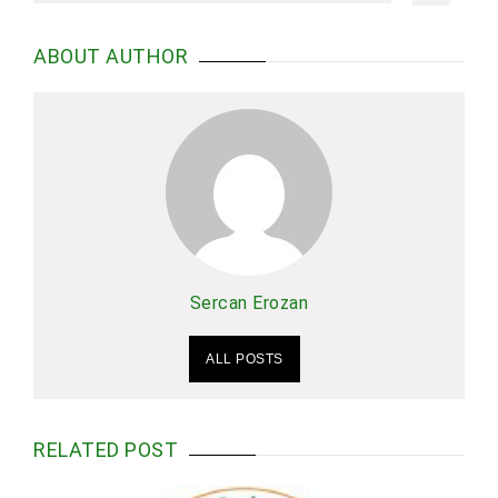
ABOUT AUTHOR
Sercan Erozan
ALL POSTS
RELATED POST