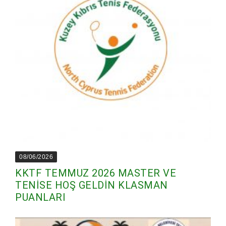
08/06/2026
KKTF TEMMUZ 2026 MASTER VE
TENİSE HOŞ GELDİN KLASMAN
PUANLARI