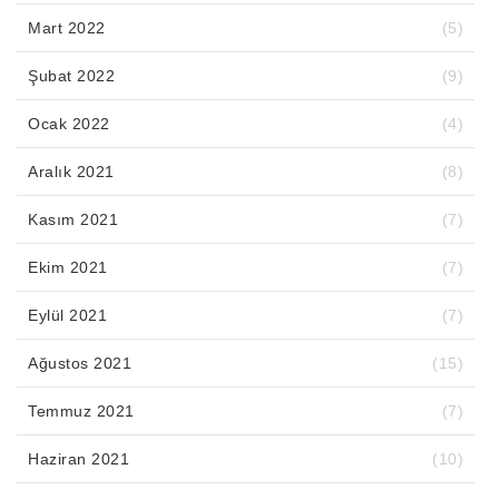
Mart 2022
(5)
Şubat 2022
(9)
Ocak 2022
(4)
Aralık 2021
(8)
Kasım 2021
(7)
Ekim 2021
(7)
Eylül 2021
(7)
Ağustos 2021
(15)
Temmuz 2021
(7)
Haziran 2021
(10)