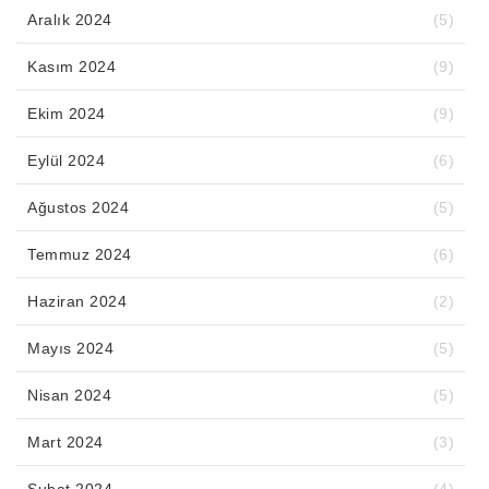
Aralık 2024
(5)
Kasım 2024
(9)
Ekim 2024
(9)
Eylül 2024
(6)
Ağustos 2024
(5)
Temmuz 2024
(6)
Haziran 2024
(2)
Mayıs 2024
(5)
Nisan 2024
(5)
Mart 2024
(3)
Şubat 2024
(4)