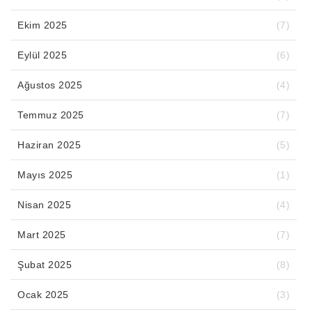
Ekim 2025
(7)
Eylül 2025
(6)
Ağustos 2025
(4)
Temmuz 2025
(7)
Haziran 2025
(5)
Mayıs 2025
(1)
Nisan 2025
(4)
Mart 2025
(7)
Şubat 2025
(8)
Ocak 2025
(3)