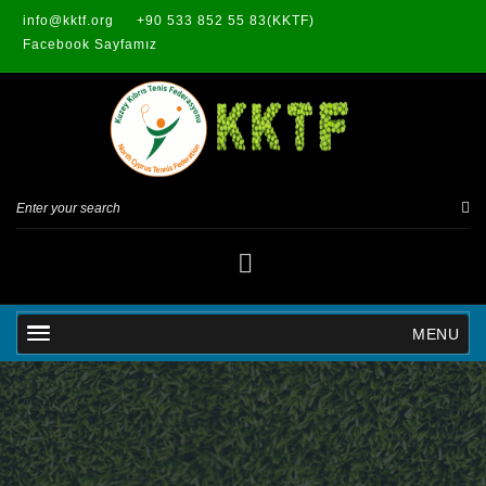
info@kktf.org
+90 533 852 55 83(KKTF)
Facebook Sayfamız
MENU