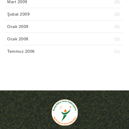
Mart 2009
(4)
Şubat 2009
(3)
Ocak 2009
(5)
Ocak 2008
(1)
Temmuz 2006
(1)