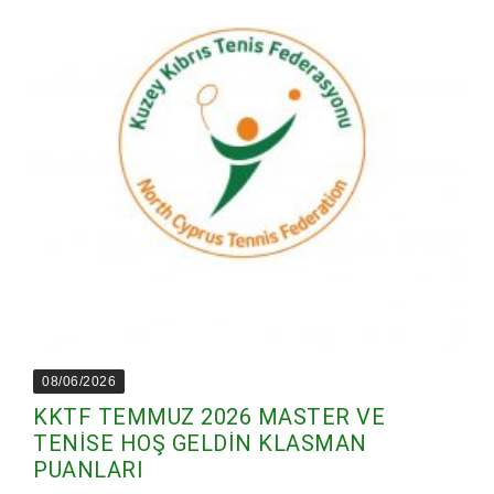
08/06/2026
KKTF TEMMUZ 2026 MASTER VE
TENİSE HOŞ GELDİN KLASMAN
PUANLARI