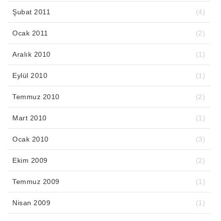
Şubat 2011
(4)
Ocak 2011
(2)
Aralık 2010
(1)
Eylül 2010
(1)
Temmuz 2010
(2)
Mart 2010
(1)
Ocak 2010
(3)
Ekim 2009
(2)
Temmuz 2009
(1)
Nisan 2009
(1)