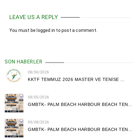
LEAVE US A REPLY
You must be
logged in
to post a comment.
SON HABERLER
08/06/2026
KKTF TEMMUZ 2026 MASTER VE TENİSE ...
08/05/2026
GMBTK- PALM BEACH HARBOUR BEACH TEN...
09/08/2026
GMBTK- PALM BEACH HARBOUR BEACH TEN...