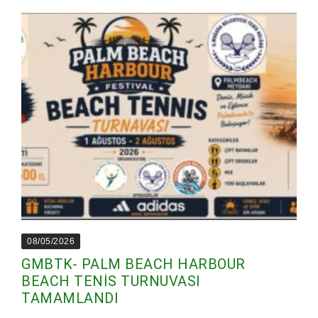
08/05/2026
GMBTK- PALM BEACH HARBOUR
BEACH TENİS TURNUVASI
TAMAMLANDI