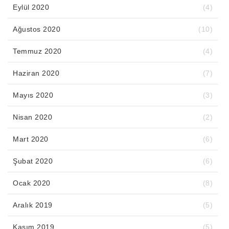
Eylül 2020
(4)
Ağustos 2020
(10)
Temmuz 2020
(4)
Haziran 2020
(7)
Mayıs 2020
(3)
Nisan 2020
(2)
Mart 2020
(6)
Şubat 2020
(6)
Ocak 2020
(8)
Aralık 2019
(5)
Kasım 2019
(5)