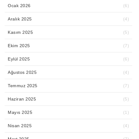
Ocak 2026
(6)
Aralık 2025
(4)
Kasım 2025
(5)
Ekim 2025
(7)
Eylül 2025
(6)
Ağustos 2025
(4)
Temmuz 2025
(7)
Haziran 2025
(5)
Mayıs 2025
(1)
Nisan 2025
(4)
Mart 2025
(7)