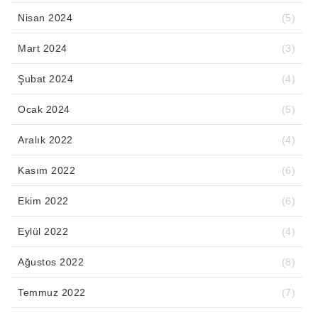
Nisan 2024
(5)
Mart 2024
(3)
Şubat 2024
(4)
Ocak 2024
(5)
Aralık 2022
(4)
Kasım 2022
(6)
Ekim 2022
(6)
Eylül 2022
(4)
Ağustos 2022
(8)
Temmuz 2022
(7)