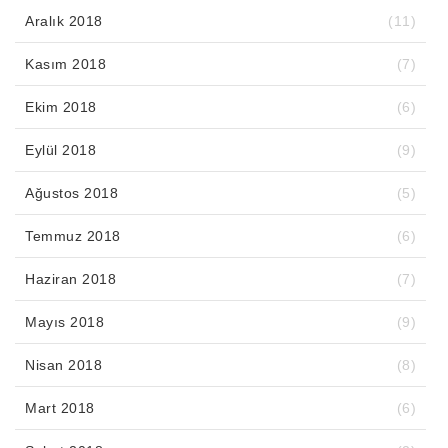
Aralık 2018
(11)
Kasım 2018
(7)
Ekim 2018
(6)
Eylül 2018
(9)
Ağustos 2018
(5)
Temmuz 2018
(6)
Haziran 2018
(7)
Mayıs 2018
(9)
Nisan 2018
(8)
Mart 2018
(6)