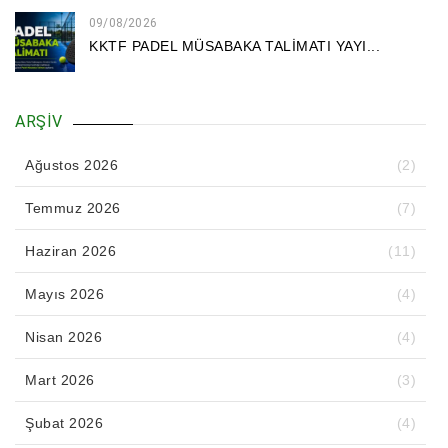
09/08/2026
KKTF PADEL MÜSABAKA TALİMATI YAYI...
ARŞIV
Ağustos 2026
(2)
Temmuz 2026
(7)
Haziran 2026
(11)
Mayıs 2026
(4)
Nisan 2026
(4)
Mart 2026
(3)
Şubat 2026
(4)