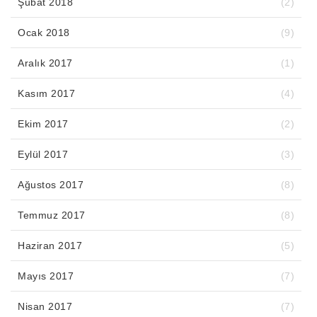
Şubat 2018
(2)
Ocak 2018
(9)
Aralık 2017
(1)
Kasım 2017
(4)
Ekim 2017
(2)
Eylül 2017
(3)
Ağustos 2017
(8)
Temmuz 2017
(8)
Haziran 2017
(5)
Mayıs 2017
(7)
Nisan 2017
(7)