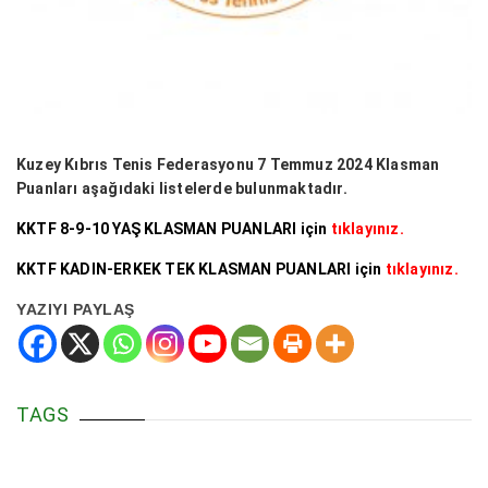
Kuzey Kıbrıs Tenis Federasyonu 7 Temmuz 2024 Klasman
Puanları aşağıdaki listelerde bulunmaktadır.
KKTF 8-9-10 YAŞ KLASMAN PUANLARI için
tıklayınız.
KKTF KADIN-ERKEK TEK KLASMAN PUANLARI için
tıklayınız.
YAZIYI PAYLAŞ
TAGS