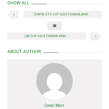
SHOW ALL
DÜNYA OTO CUP 2024 TAMAMLANDI...
LŞK CUP 2024 TAMAMLANDI...
ABOUT AUTHOR
Ömer Mert