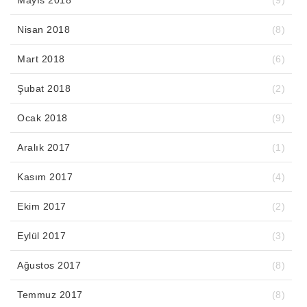
Nisan 2018
(8)
Mart 2018
(6)
Şubat 2018
(2)
Ocak 2018
(9)
Aralık 2017
(1)
Kasım 2017
(4)
Ekim 2017
(2)
Eylül 2017
(3)
Ağustos 2017
(8)
Temmuz 2017
(8)