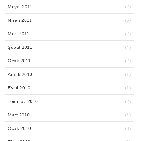
Mayıs 2011
(2)
Nisan 2011
(5)
Mart 2011
(2)
Şubat 2011
(4)
Ocak 2011
(2)
Aralık 2010
(1)
Eylül 2010
(1)
Temmuz 2010
(2)
Mart 2010
(1)
Ocak 2010
(3)