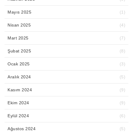
Mayıs 2025
(1)
Nisan 2025
(4)
Mart 2025
(7)
Şubat 2025
(8)
Ocak 2025
(3)
Aralık 2024
(5)
Kasım 2024
(9)
Ekim 2024
(9)
Eylül 2024
(6)
Ağustos 2024
(5)