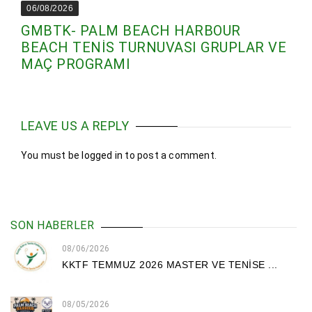
06/08/2026
GMBTK- PALM BEACH HARBOUR
BEACH TENİS TURNUVASI GRUPLAR VE
MAÇ PROGRAMI
LEAVE US A REPLY
You must be
logged in
to post a comment.
SON HABERLER
08/06/2026
KKTF TEMMUZ 2026 MASTER VE TENİSE ...
08/05/2026