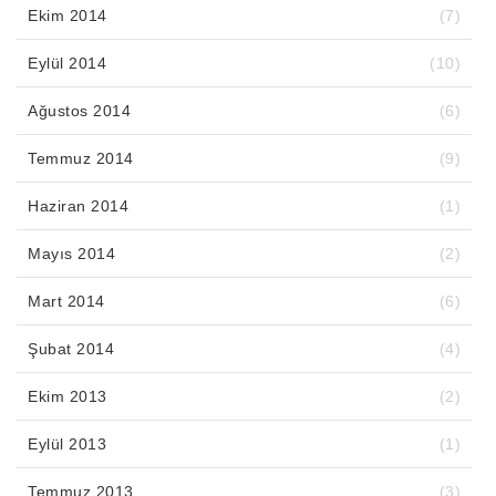
Ekim 2014
(7)
Eylül 2014
(10)
Ağustos 2014
(6)
Temmuz 2014
(9)
Haziran 2014
(1)
Mayıs 2014
(2)
Mart 2014
(6)
Şubat 2014
(4)
Ekim 2013
(2)
Eylül 2013
(1)
Temmuz 2013
(3)