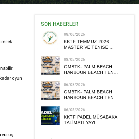
SON HABERLER
08/06/2026
tirerek
KKTF TEMMUZ 2026
MASTER VE TENİSE ...
08/05/2026
GMBTK- PALM BEACH
abilir.
HARBOUR BEACH TEN...
e kadar oyun
06/08/2026
GMBTK- PALM BEACH
HARBOUR BEACH TEN...
06/08/2026
KKTF PADEL MÜSABAKA
TALİMATI YAYI...
 vuruş.