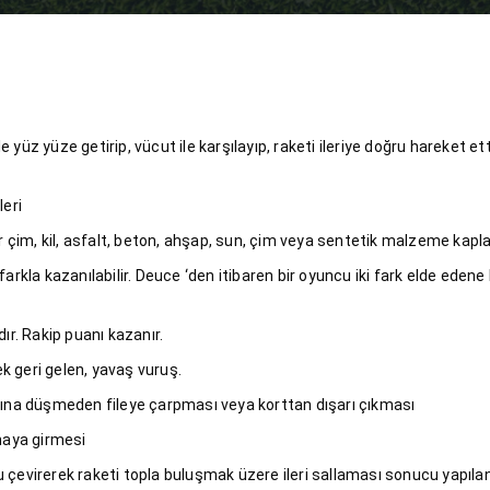
 yüz yüze getirip, vücut ile karşılayıp, raketi ileriye doğru hareket et
leri
r çim, kil, asfalt, beton, ahşap, sun, çim veya sentetik malzeme kaplan
farkla kazanılabilir. Deuce ‘den itibaren bir oyuncu iki fark elde eden
ır. Rakip puanı kazanır.
k geri gelen, yavaş vuruş.
asına düşmeden fileye çarpması veya korttan dışarı çıkması
haya girmesi
evirerek raketi topla buluşmak üzere ileri sallaması sonucu yapılan