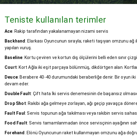
Teniste kullanılan terimler
Ace
: Rakip tarafından yakalanamayan nizami servis
Backhand
: Elarkası Oyuncunun sırayla; raketi taşıyan omzunu ağ ile
yapılan vuruş.
Baseline
: Kortu çeviren ve kortun dış ölçülerini belli eden sınır çizgi
Court
: Kort Ağla iki eşit parçaya bölünmüş, dikdörtgen alan. Kortla
Deuce
: Berabere 40-40 durumundaki beraberliğe denir. Bir oyun iki 
devam eder.
Double Fault
: Çift hata İki servis denemesinin de başarısız olmasıd
Drop Shot
: Rakibi ağa gelmeye zorlayan, ağı geçip yavaşça dönere
Fault Faul
: Servis topunun ağa takılması veya rakibin servis sah
Food Fault
: Servis tamamlanmadan önce servisçinin ayağının sa
Forehand
: Elönü Oyuncunun raket kullanmayan omzunu ağa doğru ç