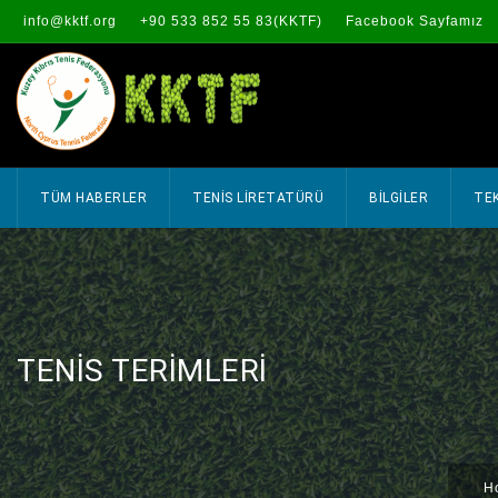
info@kktf.org
+90 533 852 55 83(KKTF)
Facebook Sayfamız
TÜM HABERLER
TENİS LİRETATÜRÜ
BİLGİLER
TEK
TENIS TERIMLERI
H