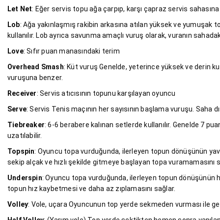
Let Net
: Eğer servis topu ağa çarpıp, karşı çapraz servis sahasın
Lob
: Ağa yakınlaşmış rakibin arkasına atılan yüksek ve yumuşak to
kullanılır. Lob ayrıca savunma amaçlı vuruş olarak, vuranın sahad
Love
: Sıfır puan manasındaki terim
Overhead Smash
: Küt vuruş Genelde, yeterince yüksek ve derin kul
vuruşuna benzer.
Receiver
: Servis atıcısının topunu karşılayan oyuncu
Serve
: Servis Tenis maçının her sayısının başlama vuruşu. Saha dış
Tiebreaker
: 6-6 berabere kalınan setlerde kullanılır. Genelde 7 pu
uzatılabilir.
Topspin
: Oyuncu topa vurduğunda, ilerleyen topun dönüşünün yava
sekip alçak ve hızlı şekilde gitmeye başlayan topa vuramamasını s
Underspin
: Oyuncu topa vurduğunda, ilerleyen topun dönüşünün hız
topun hız kaybetmesi ve daha az zıplamasını sağlar.
Volley
: Vole, uçara Oyuncunun top yerde sekmeden vurması ile ger