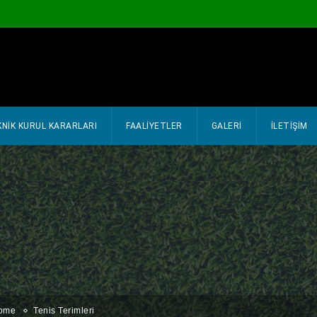
NIK KURUL KARARLARI
FAALİYETLER
GALERİ
İLETİŞİM
ome
Tenis Terimleri