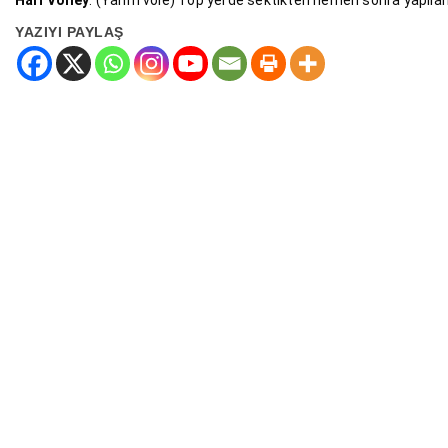
Half Volley
: (Yarım vole) Top yerde sektikten hemen sonra yapılan
YAZIYI PAYLAŞ