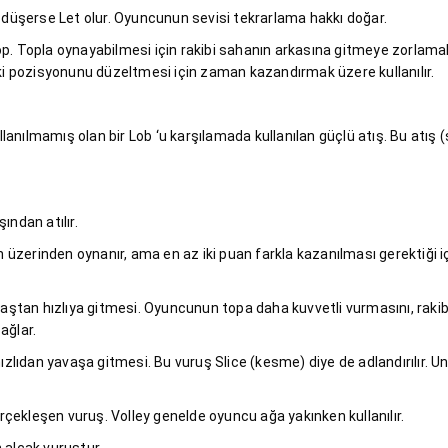
a düşerse Let olur. Oyuncunun sevisi tekrarlama hakkı doğar.
p. Topla oynayabilmesi için rakibi sahanın arkasına gitmeye zorlamak
aki pozisyonunu düzeltmesi için zaman kazandırmak üzere kullanılır.
lanılmamış olan bir Lob ‘u karşılamada kullanılan güçlü atış. Bu atış 
ından atılır.
an üzerinden oynanır, ama en az iki puan farkla kazanılması gerektiği i
ştan hızlıya gitmesi. Oyuncunun topa daha kuvvetli vurmasını, raki
ağlar.
lıdan yavaşa gitmesi. Bu vuruş Slice (kesme) diye de adlandırılır. U
çekleşen vuruş. Volley genelde oyuncu ağa yakınken kullanılır.