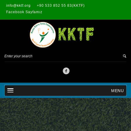
info@kktf.org
+90 533 852 55 83(KKTF)
Facebook Sayfamız
MENU