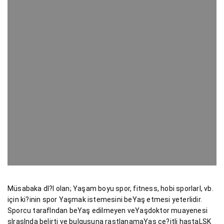
Müsabaka dI?I olan; Yaşam boyu spor, fitness, hobi sporlarI, vb.
için ki?inin spor Yaşmak istemesini beYaş etmesi yeterlidir.
Sporcu tarafIndan beYaş edilmeyen veYaşdoktor muayenesi
sIrasInda belirti ve bulgusuna rastlanamaYaş çe?itli hastaLŞK