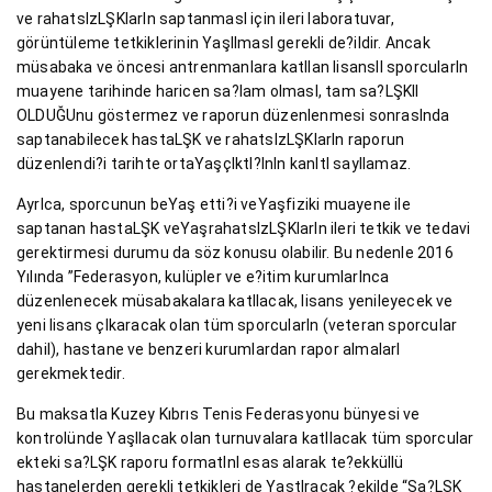
ve rahatsIzLŞKlarIn saptanmasI için ileri laboratuvar,
görüntüleme tetkiklerinin YaşIlmasI gerekli de?ildir. Ancak
müsabaka ve öncesi antrenmanlara katIlan lisanslI sporcularIn
muayene tarihinde haricen sa?lam olmasI, tam sa?LŞKlI
OLDUĞUnu göstermez ve raporun düzenlenmesi sonrasInda
saptanabilecek hastaLŞK ve rahatsIzLŞKlarIn raporun
düzenlendi?i tarihte ortaYaşçIktI?InIn kanItI sayIlamaz.
AyrIca, sporcunun beYaş etti?i veYaşfiziki muayene ile
saptanan hastaLŞK veYaşrahatsIzLŞKlarIn ileri tetkik ve tedavi
gerektirmesi durumu da söz konusu olabilir. Bu nedenle 2016
Yılında ”Federasyon, kulüpler ve e?itim kurumlarInca
düzenlenecek müsabakalara katIlacak, lisans yenileyecek ve
yeni lisans çIkaracak olan tüm sporcularIn (veteran sporcular
dahil), hastane ve benzeri kurumlardan rapor almalarI
gerekmektedir.
Bu maksatla Kuzey Kıbrıs Tenis Federasyonu bünyesi ve
kontrolünde YaşIlacak olan turnuvalara katIlacak tüm sporcular
ekteki sa?LŞK raporu formatInI esas alarak te?ekküllü
hastanelerden gerekli tetkikleri de YaştIracak ?ekilde “Sa?LŞK